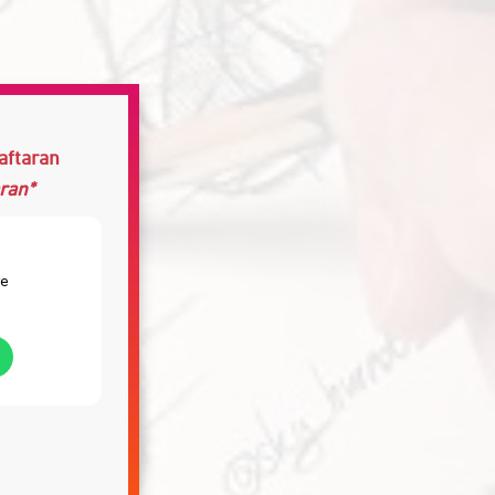
aftaran
ran*
re